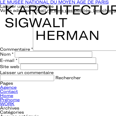
Navigation
LE MUSÉE NATIONAL DU MOYEN ÂGE DE PARIS
de
Laisser un commentaire
l’article
Votre adresse e-mail ne sera pas publiée.
Les champ
Commentaire
*
Nom
*
E-mail
*
Site web
Rechercher :
Pages
Agence
Contact
Home
Préhome
WORK
Archives
Catégories