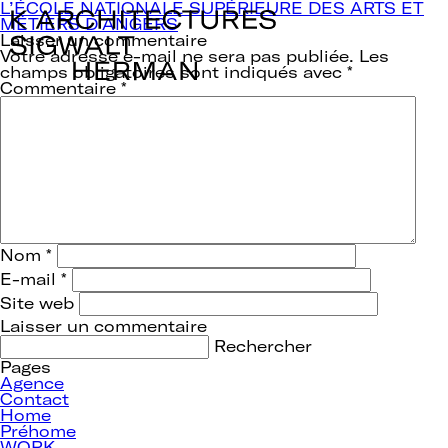
Navigation
L’ÉCOLE NATIONALE SUPÉRIEURE DES ARTS ET
de
MÉTIERS D’ANGERS
l’article
Laisser un commentaire
Votre adresse e-mail ne sera pas publiée.
Les
champs obligatoires sont indiqués avec
*
Commentaire
*
Nom
*
E-mail
*
Site web
Rechercher :
Pages
Agence
Contact
Home
Préhome
WORK