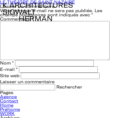
Navigation
LE THÉÂTRE DE SAINT NAZAIRE
de
Laisser un commentaire
l’article
Votre adresse e-mail ne sera pas publiée.
Les
champs obligatoires sont indiqués avec
*
Commentaire
*
Nom
*
E-mail
*
Site web
Rechercher :
Pages
Agence
Contact
Home
Préhome
WORK
Archives