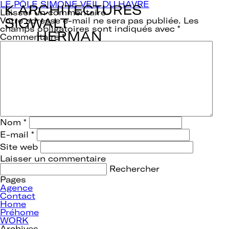
Navigation
LE PÔLE SIMONE VEIL DU HAVRE
de
Laisser un commentaire
l’article
Votre adresse e-mail ne sera pas publiée.
Les
champs obligatoires sont indiqués avec
*
Commentaire
*
Nom
*
E-mail
*
Site web
Rechercher :
Pages
Agence
Contact
Home
Préhome
WORK
Archives