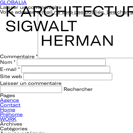
Navigation
GLOBALIA
de
Laisser un commentaire
l’article
Votre adresse e-mail ne sera pas publiée.
Les champ
Commentaire
*
Nom
*
E-mail
*
Site web
Rechercher :
Pages
Agence
Contact
Home
Préhome
WORK
Archives
Catégories