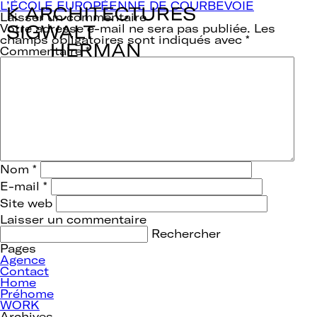
Navigation
L’ÉCOLE EUROPÉENNE DE COURBEVOIE
de
Laisser un commentaire
l’article
Votre adresse e-mail ne sera pas publiée.
Les
champs obligatoires sont indiqués avec
*
Commentaire
*
Nom
*
E-mail
*
Site web
Rechercher :
Pages
Agence
Contact
Home
Préhome
WORK
Archives