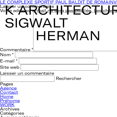
Navigation
LE COMPLEXE SPORTIF PAUL BALDIT DE ROMAINV
de
Laisser un commentaire
l’article
Votre adresse e-mail ne sera pas publiée.
Les champ
Commentaire
*
Nom
*
E-mail
*
Site web
Rechercher :
Pages
Agence
Contact
Home
Préhome
WORK
Archives
Catégories