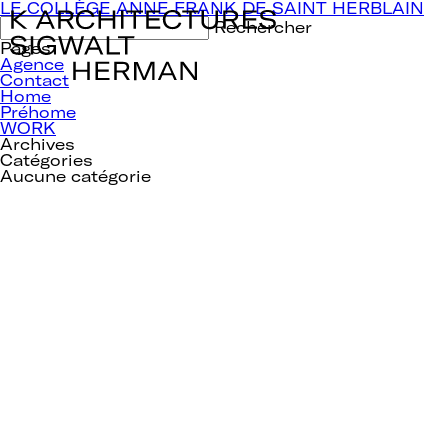
Navigation
LE COLLÈGE ANNE FRANK DE SAINT HERBLAIN
de
Rechercher :
l’article
Pages
Agence
Contact
Home
Préhome
WORK
Archives
Catégories
Aucune catégorie