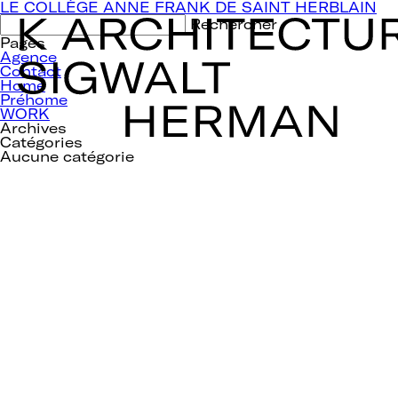
Navigation
LE COLLÈGE ANNE FRANK DE SAINT HERBLAIN
de
Rechercher :
l’article
Pages
Agence
Contact
Home
Préhome
WORK
Archives
Catégories
Aucune catégorie