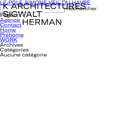
Navigation
LE PÔLE SIMONE VEIL DU HAVRE
de
Rechercher :
l’article
Pages
Agence
Contact
Home
Préhome
WORK
Archives
Catégories
Aucune catégorie