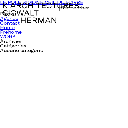
Navigation
LE PÔLE SIMONE VEIL DU HAVRE
de
Rechercher :
l’article
Pages
Agence
Contact
Home
Préhome
WORK
Archives
Catégories
Aucune catégorie