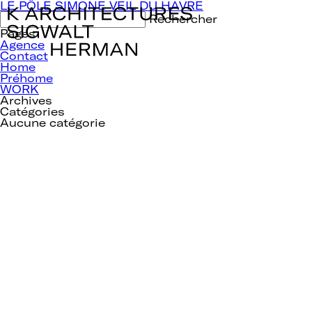
Navigation
LE PÔLE SIMONE VEIL DU HAVRE
de
Rechercher :
l’article
Pages
Agence
Contact
Home
Préhome
WORK
Archives
Catégories
Aucune catégorie