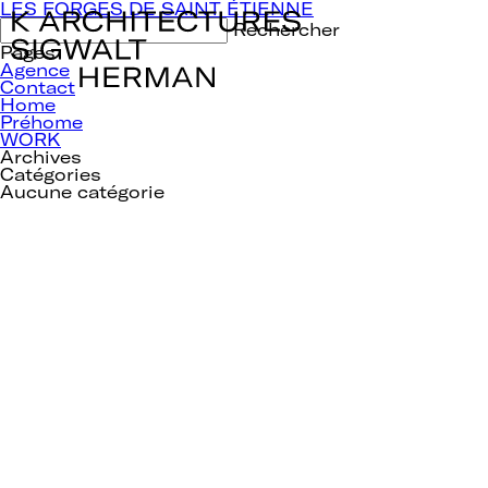
Navigation
LES FORGES DE SAINT ÉTIENNE
de
Rechercher :
l’article
Pages
Agence
Contact
Home
Préhome
WORK
Archives
Catégories
Aucune catégorie