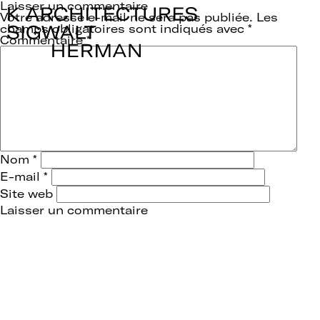
Laisser un commentaire
Votre adresse e-mail ne sera pas publiée.
Les
champs obligatoires sont indiqués avec
*
Commentaire
*
Nom
*
E-mail
*
Site web