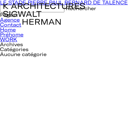
Navigation
LE STADE PIERRE PAUL BERNARD DE TALENCE
de
Rechercher :
l’article
Pages
Agence
Contact
Home
Préhome
WORK
Archives
Catégories
Aucune catégorie