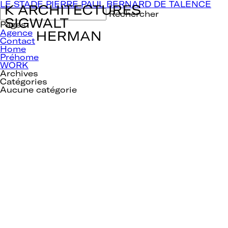
Navigation
LE STADE PIERRE PAUL BERNARD DE TALENCE
de
Rechercher :
l’article
Pages
Agence
Contact
Home
Préhome
WORK
Archives
Catégories
Aucune catégorie