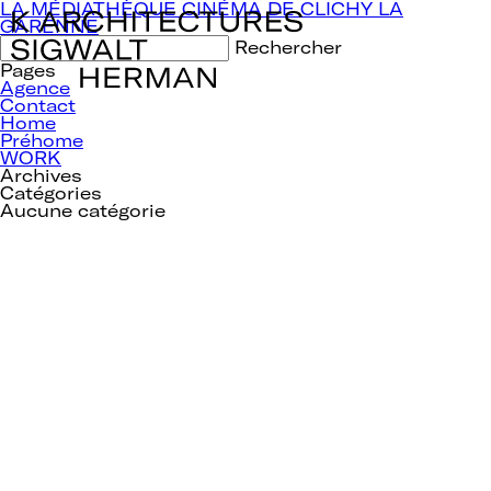
Navigation
LA MÉDIATHÈQUE CINÉMA DE CLICHY LA
de
GARENNE
l’article
Rechercher :
Pages
Agence
Contact
Home
Préhome
WORK
Archives
Catégories
Aucune catégorie