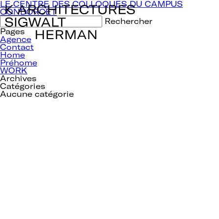
Navigation
LE CENTRE DES COLLOQUES DU CAMPUS
de
CONDORCET
l’article
Rechercher :
Pages
Agence
Contact
Home
Préhome
WORK
Archives
Catégories
Aucune catégorie