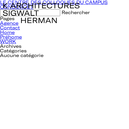
Navigation
LE CENTRE DES COLLOQUES DU CAMPUS
de
CONDORCET
l’article
Rechercher :
Pages
Agence
Contact
Home
Préhome
WORK
Archives
Catégories
Aucune catégorie