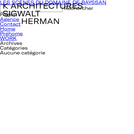
Navigation
LES SCÈNES DU DOMAINE DE BAYSSAN
de
Rechercher :
l’article
Pages
Agence
Contact
Home
Préhome
WORK
Archives
Catégories
Aucune catégorie