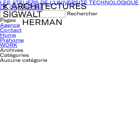
Navigation
LES ATELIERS DE L’UNIVERSITÉ TECHNOLOGIQUE
de
DE COMPIÈGNE
l’article
Rechercher :
Pages
Agence
Contact
Home
Préhome
WORK
Archives
Catégories
Aucune catégorie