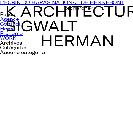
Navigation
L’ECRIN DU HARAS NATIONAL DE HENNEBONT
de
Rechercher :
l’article
Pages
Agence
Contact
Home
Préhome
WORK
Archives
Catégories
Aucune catégorie