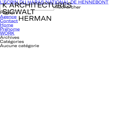
Navigation
L’ECRIN DU HARAS NATIONAL DE HENNEBONT
de
Rechercher :
l’article
Pages
Agence
Contact
Home
Préhome
WORK
Archives
Catégories
Aucune catégorie