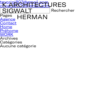
Navigation
teyoripi803@gmail.com
de
copodis000@gmail.com
l’article
Rechercher :
Pages
Agence
Contact
Home
Préhome
WORK
Archives
Catégories
Aucune catégorie