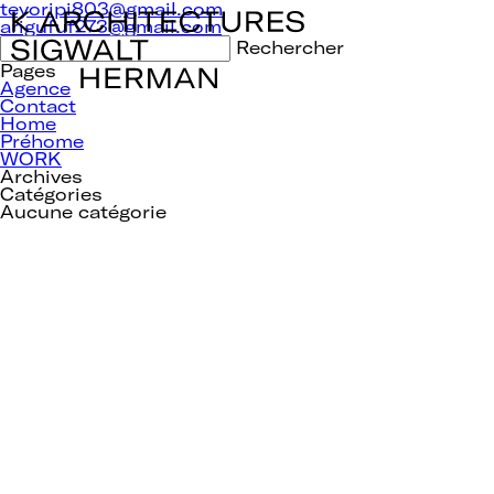
Navigation
teyoripi803@gmail.com
de
arigufuf273@gmail.com
l’article
Rechercher :
Pages
Agence
Contact
Home
Préhome
WORK
Archives
Catégories
Aucune catégorie