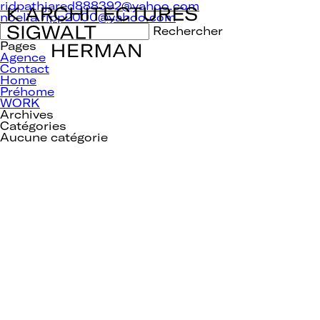
Navigation
ridpathjared888392@yahoo.com
de
noelia.ripp2000@yahoo.com
l’article
Rechercher :
Pages
Agence
Contact
Home
Préhome
WORK
Archives
Catégories
Aucune catégorie