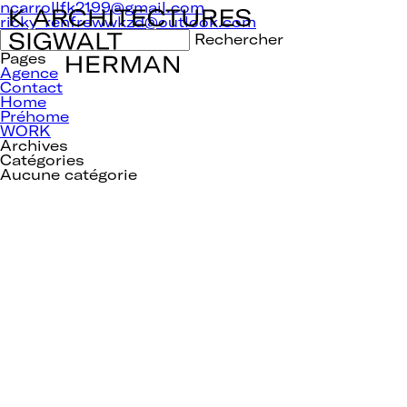
Navigation
ncarrollfk2199@gmail.com
de
ricky_renfrewwkzd@outlook.com
l’article
Rechercher :
Pages
Agence
Contact
Home
Préhome
WORK
Archives
Catégories
Aucune catégorie