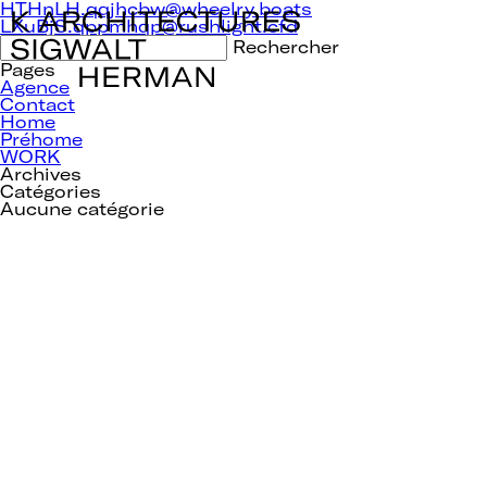
Navigation
HTHnLH.qqjhcbw@wheelry.boats
de
LXuBjS.qppmhqp@rushlight.cfd
l’article
Rechercher :
Pages
Agence
Contact
Home
Préhome
WORK
Archives
Catégories
Aucune catégorie