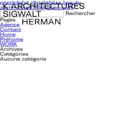
Navigation
qmqjtdphjt.j@rightbliss.beauty
de
zachmoore8716@yahoo.com
l’article
Rechercher :
Pages
Agence
Contact
Home
Préhome
WORK
Archives
Catégories
Aucune catégorie