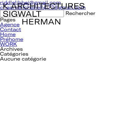
Navigation
riddlelibbei@gmail.com
de
chapmanchanellgj73@gmail.com
l’article
Rechercher :
Pages
Agence
Contact
Home
Préhome
WORK
Archives
Catégories
Aucune catégorie