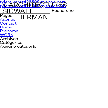
Navigation
tyleralvarez426508@yahoo.com
de
tyleralvarez426508@yahoo.com
l’article
Rechercher :
Pages
Agence
Contact
Home
Préhome
WORK
Archives
Catégories
Aucune catégorie