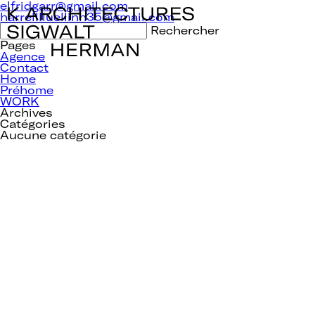
Navigation
elfridgarr@gmail.com
de
harrelllluellinh35@gmail.com
l’article
Rechercher :
Pages
Agence
Contact
Home
Préhome
WORK
Archives
Catégories
Aucune catégorie