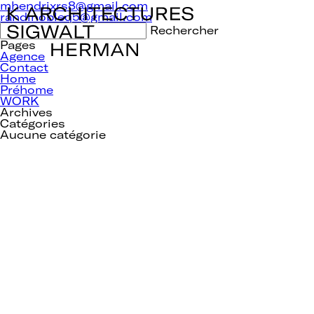
Navigation
mhendrixrs8@gmail.com
de
randinobleq5@gmail.com
l’article
Rechercher :
Pages
Agence
Contact
Home
Préhome
WORK
Archives
Catégories
Aucune catégorie